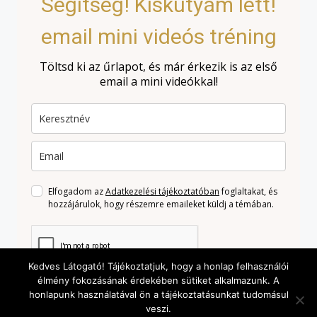
Segítség! Kiskutyám lett!
email mini videós tréning
Töltsd ki az űrlapot, és már érkezik is az első
email a mini videókkal!
Elfogadom az
Adatkezelési tájékoztatóban
foglaltakat, és
hozzájárulok, hogy részemre emaileket küldj a témában.
Kedves Látogató! Tájékoztatjuk, hogy a honlap felhasználói
élmény fokozásának érdekében sütiket alkalmazunk. A
honlapunk használatával ön a tájékoztatásunkat tudomásul
Kérem a mini videós tréninget!
veszi.