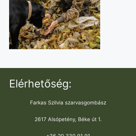
Elérhetőség:
Farkas Szilvia szarvasgombász
2617 Alsópetény, Béke út 1.
+36 20 330 91 91