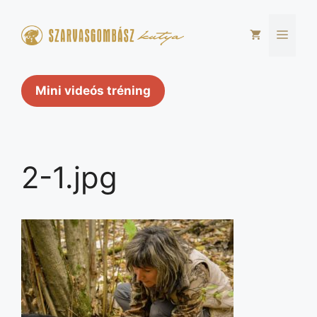
Kilépés
a
Men
tartalomba
Mini videós tréning
2-1.jpg