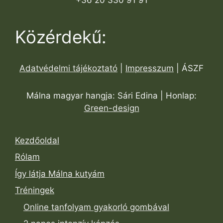
Közérdekű:
Adatvédelmi tájékoztató
|
Impresszum
| ÁSZF
Málna magyar hangja: Sári Edina | Honlap:
Green-design
Kezdőoldal
Rólam
Így látja Málna kutyám
Tréningek
Online tanfolyam gyakorló gombával