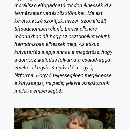
morálisan elfogadható módon élhessék ki a
természetes vadászösztönüket. Ma ezt
keretek közé szorítjuk, hiszen szocializált
társadalomban élünk. Ennek ellenére
módunkban áll, hogy az ösztöneiket velünk
harmóniában élhessék meg. Az etikus
kutyatartás alapja annak a megértése, hogy
a domesztikálódás folyamata családtaggá
emelte a kutyát. Kutyával élni egy új
létforma. Hogy ő teljességében megélhesse
a kutyaságát, mi pedig jelesre vizsgázzunk
mellette emberségből.