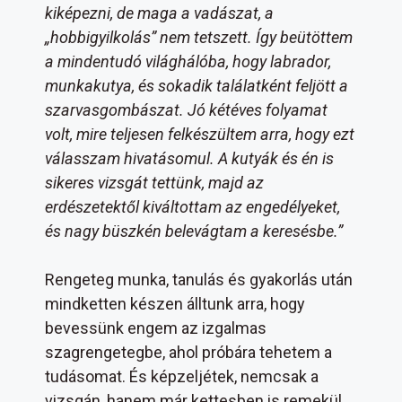
kiképezni, de maga a vadászat, a
„hobbigyilkolás” nem tetszett. Így beütöttem
a mindentudó világhálóba, hogy labrador,
munkakutya, és sokadik találatként feljött a
szarvasgombászat. Jó kétéves folyamat
volt, mire teljesen felkészültem arra, hogy ezt
válasszam hivatásomul. A kutyák és én is
sikeres vizsgát tettünk, majd az
erdészetektől kiváltottam az engedélyeket,
és nagy büszkén belevágtam a keresésbe.”
Rengeteg munka, tanulás és gyakorlás után
mindketten készen álltunk arra, hogy
bevessünk engem az izgalmas
szagrengetegbe, ahol próbára tehetem a
tudásomat. És képzeljétek, nemcsak a
vizsgán, hanem már kettesben is remekül