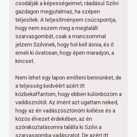
csodálják a képességeimet, ráadásul Szilvi
gazdagon megjutalmaz, ha szépen
teljesítek. A teljesítményem csúcspontja,
hogy nem eszem meg a megtalált
szarvasgombát, csak a mancsommal
jelzem Szilvinek, hogy hol kell ásnia, és ő
emeli ki óvatosan, hogy épen maradjon, a
kincset.
Nem lehet egy lapon említeni bennünket, de
a teljesség kedvéért azért itt
közbekaffantom, hogy ebben különbözöm a
vaddisznótól. Az imént azt ugattam neked,
hogy az én vadászösztönöm kiélése és a
közös élvezet érdekében, az én
szórakoztatásomra találta ki Szilvi a
szarvasgomba vadászatot. De azért itt