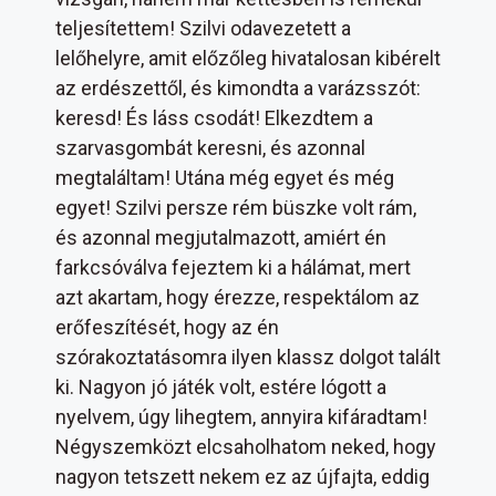
teljesítettem! Szilvi odavezetett a
lelőhelyre, amit előzőleg hivatalosan kibérelt
az erdészettől, és kimondta a varázsszót:
keresd! És láss csodát! Elkezdtem a
szarvasgombát keresni, és azonnal
megtaláltam! Utána még egyet és még
egyet! Szilvi persze rém büszke volt rám,
és azonnal megjutalmazott, amiért én
farkcsóválva fejeztem ki a hálámat, mert
azt akartam, hogy érezze, respektálom az
erőfeszítését, hogy az én
szórakoztatásomra ilyen klassz dolgot talált
ki. Nagyon jó játék volt, estére lógott a
nyelvem, úgy lihegtem, annyira kifáradtam!
Négyszemközt elcsaholhatom neked, hogy
nagyon tetszett nekem ez az újfajta, eddig