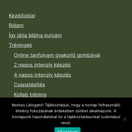
Kezdőoldal
Rólam
Így látja Málna kutyám
Tréningek
Online tanfolyam gyakorló gombával
2 napos intenzív képzés
4 napos intenzív képzés
Csapatépítés
Kollab tréning
Aktuális események
Kedves Látogató! Tájékoztatjuk, hogy a honlap felhasználói
élmény fokozásának érdekében sütiket alkalmazunk. A
Cikkek
honlapunk használatával ön a tájékoztatásunkat tudomásul
veszi.
Kapcsolat
Elfogadom