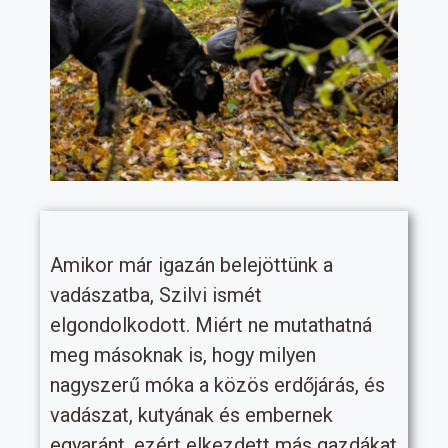
Amikor már igazán belejöttünk a
vadászatba, Szilvi ismét
elgondolkodott. Miért ne mutathatná
meg másoknak is, hogy milyen
nagyszerű móka a közös erdőjárás, és
vadászat, kutyának és embernek
egyaránt, ezért elkezdett más gazdákat