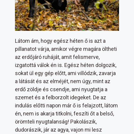
Látom ám, hogy egész héten ő is azt a
pillanatot várja, amikor végre magára öltheti
az erdőjáró ruháját, amit felismerve,
izgatottá válok én is. Egész héten dolgozik,
sokat ül egy gép előtt, ami villódzik, zavarja
a látását és az elméjét, nem úgy, mint az
erdő zöldje és csendje, ami nyugtatja a
szemet és a felborzolt idegeket. De az
indulás előtti napon már ő is felajzott, látom
én, nem is akarja titkolni, feszíti őt a belső,
örömteli nyugtalanság! Pakolászik,
dudorászik, jár az agya, vajon mi lesz