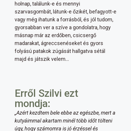
holnap, találunk-e és mennyi
szarvasgombát, látunk-e őzikét, befagyott-e
vagy még ihatunk a forrásból, és jól tudom,
gyorsabban ver a szíve a gondolatra, hogy
másnap már az erdőben, csicsergő
madarakat, ágreccsenéseket és gyors
folyású patakok zúgását hallgatva sétál
majd és játszik velem…
Erről Szilvi ezt
mondja:
„Azért kezdtem bele ebbe az egészbe, mert a
kutyáimmal akartam minél több időt tölteni
úgy, hogy számomra is jó érzéssel és