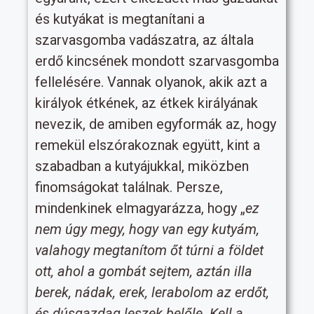
és kutyákat is megtanítani a
szarvasgomba vadászatra, az általa
erdő kincsének mondott szarvasgomba
fellelésére. Vannak olyanok, akik azt a
királyok étkének, az étkek királyának
nevezik, de amiben egyformák az, hogy
remekül elszórakoznak együtt, kint a
szabadban a kutyájukkal, miközben
finomságokat találnak. Persze,
mindenkinek elmagyarázza, hogy „
ez
nem úgy megy, hogy van egy kutyám,
valahogy megtanítom őt túrni a földet
ott, ahol a gombát sejtem, aztán illa
berek, nádak, erek, lerabolom az erdőt,
és dúsgazdag leszek belőle. Kell a