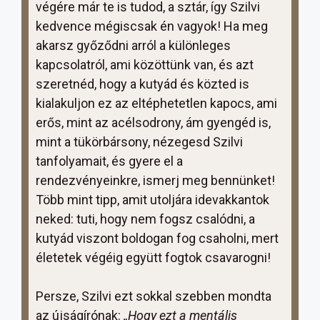
végére már te is tudod, a sztár, így Szilvi
kedvence mégiscsak én vagyok! Ha meg
akarsz győződni arról a különleges
kapcsolatról, ami közöttünk van, és azt
szeretnéd, hogy a kutyád és közted is
kialakuljon ez az eltéphetetlen kapocs, ami
erős, mint az acélsodrony, ám gyengéd is,
mint a tükörbársony, nézegesd Szilvi
tanfolyamait, és gyere el a
rendezvényeinkre, ismerj meg bennünket!
Több mint tipp, amit utoljára idevakkantok
neked: tuti, hogy nem fogsz csalódni, a
kutyád viszont boldogan fog csaholni, mert
életetek végéig együtt fogtok csavarogni!
Persze, Szilvi ezt sokkal szebben mondta
az újságírónak:
„Hogy ezt a mentális