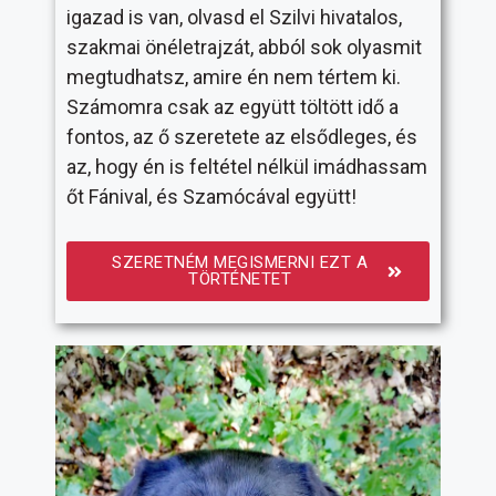
igazad is van, olvasd el Szilvi hivatalos,
szakmai önéletrajzát, abból sok olyasmit
megtudhatsz, amire én nem tértem ki.
Számomra csak az együtt töltött idő a
fontos, az ő szeretete az elsődleges, és
az, hogy én is feltétel nélkül imádhassam
őt Fánival, és Szamócával együtt!
SZERETNÉM MEGISMERNI EZT A
TÖRTÉNETET