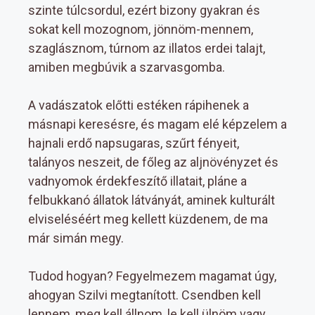
szinte túlcsordul, ezért bizony gyakran és
sokat kell mozognom, jönnöm-mennem,
szaglásznom, túrnom az illatos erdei talajt,
amiben megbúvik a szarvasgomba.
A vadászatok előtti estéken rápihenek a
másnapi keresésre, és magam elé képzelem a
hajnali erdő napsugaras, szűrt fényeit,
talányos neszeit, de főleg az aljnövényzet és
vadnyomok érdekfeszítő illatait, pláne a
felbukkanó állatok látványát, aminek kulturált
elviseléséért meg kellett küzdenem, de ma
már simán megy.
Tudod hogyan? Fegyelmezem magamat úgy,
ahogyan Szilvi megtanított. Csendben kell
lennem, meg kell állnom, le kell ülnöm vagy