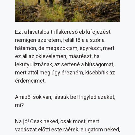
Ezt a hivatalos triflakereső eb kifejezést
nemigen szeretem, feláll tőle a szőr a
hátamon, de megszoktam, egyrészt, mert
ez áll az oklevelemen, másrészt, ha
lekutyuliznának, az sértené a hiúságomat,
mert attól meg úgy érezném, kisebbítik az
érdemeimet.
Amiből sok van, lássuk be! Irigyled ezeket,
mi?
Na jó! Csak neked, csak most, mert
vadászat előtti este ráérek, elugatom neked,