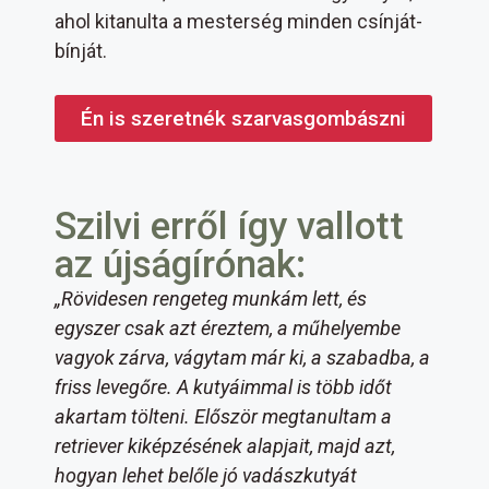
ahol kitanulta a mesterség minden csínját-
bínját.
Én is szeretnék szarvasgombászni
Szilvi erről így vallott
az újságírónak:
„Rövidesen rengeteg munkám lett, és
egyszer csak azt éreztem, a műhelyembe
vagyok zárva, vágytam már ki, a szabadba, a
friss levegőre. A kutyáimmal is több időt
akartam tölteni. Először megtanultam a
retriever kiképzésének alapjait, majd azt,
hogyan lehet belőle jó vadászkutyát