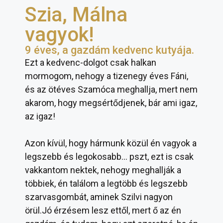
Szia, Málna
vagyok!
9 éves, a gazdám kedvenc kutyája.
Ezt a kedvenc-dolgot csak halkan
mormogom, nehogy a tizenegy éves Fáni,
és az ötéves Szamóca meghallja, mert nem
akarom, hogy megsértődjenek, bár ami igaz,
az igaz!
Azon kívül, hogy hármunk közül én vagyok a
legszebb és legokosabb… pszt, ezt is csak
vakkantom nektek, nehogy meghallják a
többiek, én találom a legtöbb és legszebb
szarvasgombát, aminek Szilvi nagyon
örül.Jó érzésem lesz ettől, mert ő az én