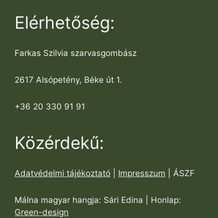
Elérhetőség:
Farkas Szilvia szarvasgombász
2617 Alsópetény, Béke út 1.
+36 20 330 91 91
Közérdekű:
Adatvédelmi tájékoztató
|
Impresszum
| ÁSZF
Málna magyar hangja: Sári Edina | Honlap:
Green-design