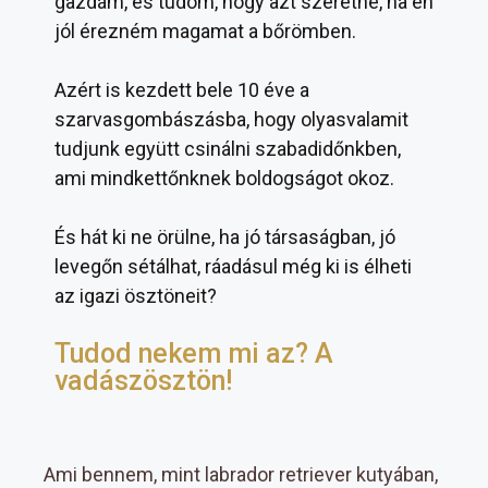
gazdám, és tudom, hogy azt szeretné, ha én
jól érezném magamat a bőrömben.
Azért is kezdett bele 10 éve a
szarvasgombászásba, hogy olyasvalamit
tudjunk együtt csinálni szabadidőnkben,
ami mindkettőnknek boldogságot okoz.
És hát ki ne örülne, ha jó társaságban, jó
levegőn sétálhat, ráadásul még ki is élheti
az igazi ösztöneit?
Tudod nekem mi az? A
vadászösztön!
Ami bennem, mint labrador retriever kutyában,