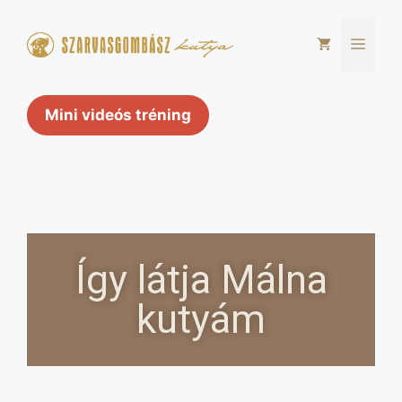
Mini videós tréning
Így látja Málna
kutyám