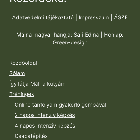
Adatvédelmi tájékoztató
|
Impresszum
| ÁSZF
Málna magyar hangja: Sári Edina | Honlap:
Green-design
Kezdőoldal
Rólam
Így látja Málna kutyám
Tréningek
Online tanfolyam gyakorló gombával
2 napos intenzív képzés
4 napos intenzív képzés
Csapatépítés