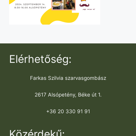
Elérhetőség:
Farkas Szilvia szarvasgombász
2617 Alsópetény, Béke út 1.
+36 20 330 91 91
Közérdekű: