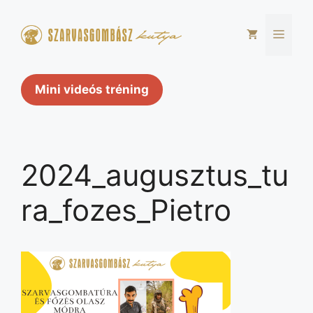
Kilépés
a
Men
tartalomba
Mini videós tréning
2024_augusztus_tu
ra_fozes_Pietro