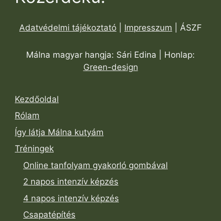
Adatvédelmi tájékoztató
|
Impresszum
| ÁSZF
Málna magyar hangja: Sári Edina | Honlap:
Green-design
Kezdőoldal
Rólam
Így látja Málna kutyám
Tréningek
Online tanfolyam gyakorló gombával
2 napos intenzív képzés
4 napos intenzív képzés
Csapatépítés