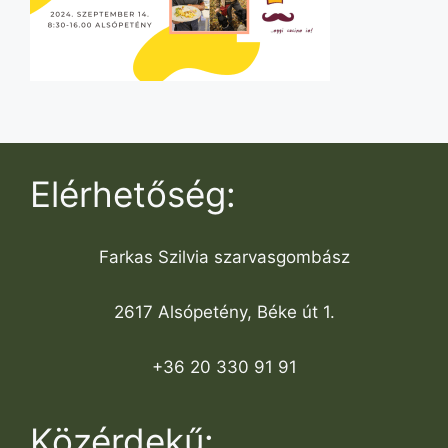
Elérhetőség:
Farkas Szilvia szarvasgombász
2617 Alsópetény, Béke út 1.
+36 20 330 91 91
Közérdekű: