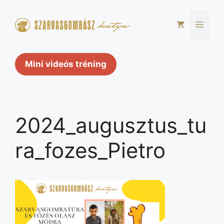
Kilépés
a
Men
tartalomba
Mini videós tréning
2024_augusztus_tu
ra_fozes_Pietro