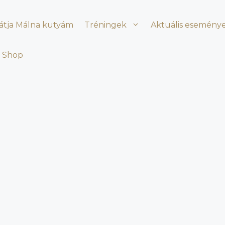
látja Málna kutyám
Tréningek
Aktuális esemény
Shop