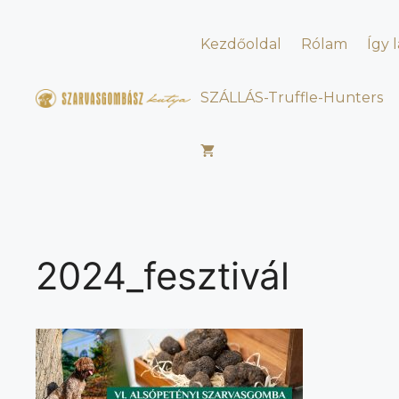
Kilépés
a
Kezdőoldal
Rólam
Így 
tartalomba
SZÁLLÁS-Truffle-Hunters
2024_fesztivál