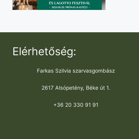
Elérhetőség:
Farkas Szilvia szarvasgombász
2617 Alsópetény, Béke út 1.
+36 20 330 91 91