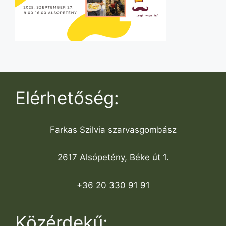
Elérhetőség:
Farkas Szilvia szarvasgombász
2617 Alsópetény, Béke út 1.
+36 20 330 91 91
Közérdekű: