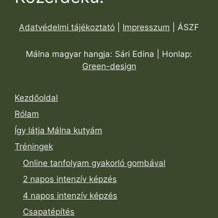
Adatvédelmi tájékoztató
|
Impresszum
| ÁSZF
Málna magyar hangja: Sári Edina | Honlap:
Green-design
Kezdőoldal
Rólam
Így látja Málna kutyám
Tréningek
Online tanfolyam gyakorló gombával
2 napos intenzív képzés
4 napos intenzív képzés
Csapatépítés