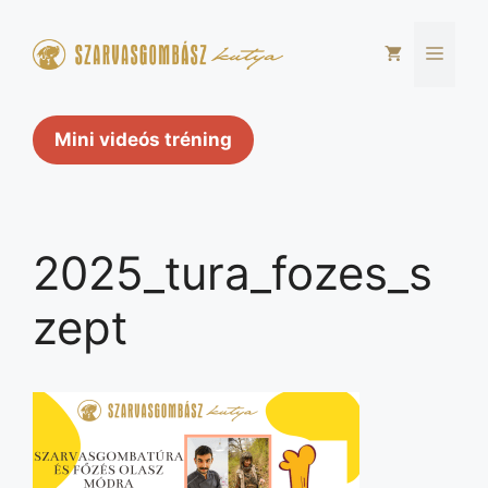
Kilépés
a
Men
tartalomba
Mini videós tréning
2025_tura_fozes_s
zept