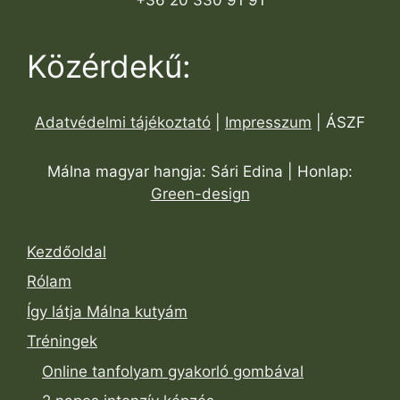
Közérdekű:
Adatvédelmi tájékoztató
|
Impresszum
| ÁSZF
Málna magyar hangja: Sári Edina | Honlap:
Green-design
Kezdőoldal
Rólam
Így látja Málna kutyám
Tréningek
Online tanfolyam gyakorló gombával