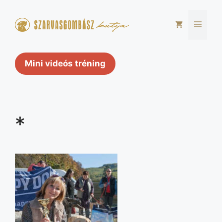
Kilépés
a
Men
tartalomba
Mini videós tréning
*