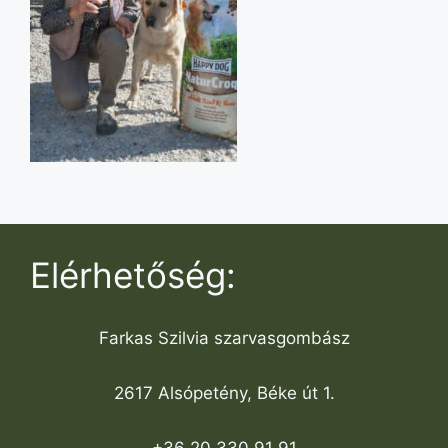
Elérhetőség:
Farkas Szilvia szarvasgombász
2617 Alsópetény, Béke út 1.
+36 20 330 91 91