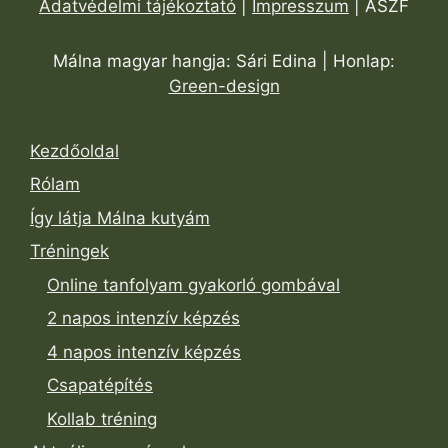
Adatvédelmi tájékoztató
|
Impresszum
| ÁSZF
Málna magyar hangja: Sári Edina | Honlap:
Green-design
Kezdőoldal
Rólam
Így látja Málna kutyám
Tréningek
Online tanfolyam gyakorló gombával
2 napos intenzív képzés
4 napos intenzív képzés
Csapatépítés
Kollab tréning