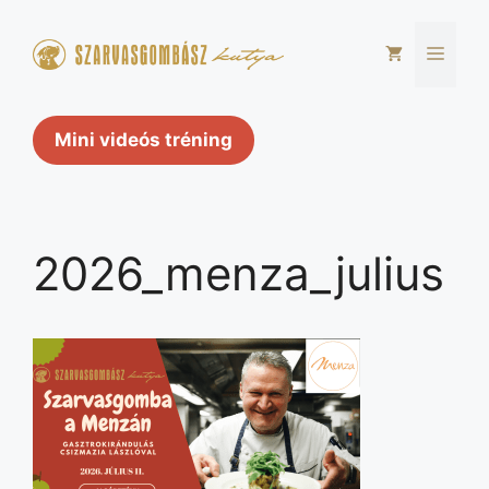
Kilépés
a
Men
tartalomba
Mini videós tréning
2026_menza_julius