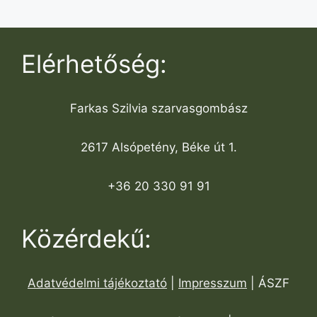
Elérhetőség:
Farkas Szilvia szarvasgombász
2617 Alsópetény, Béke út 1.
+36 20 330 91 91
Közérdekű:
Adatvédelmi tájékoztató
|
Impresszum
| ÁSZF