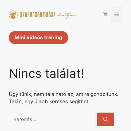
Kilépés
a
Men
tartalomba
Mini videós tréning
Nincs találat!
Úgy tűnik, nem található az, amire gondoltunk.
Talán, egy újabb keresés segíthet.
Keresés: