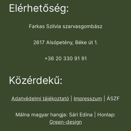
Elérhetőség:
Farkas Szilvia szarvasgombász
2617 Alsópetény, Béke út 1.
+36 20 330 91 91
Közérdekű:
Adatvédelmi tájékoztató
|
Impresszum
| ÁSZF
Málna magyar hangja: Sári Edina | Honlap:
Green-design