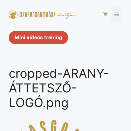
Kilépés
a
Men
tartalomba
Mini videós tréning
cropped-ARANY-
ÁTTETSZŐ-
LOGÓ.png