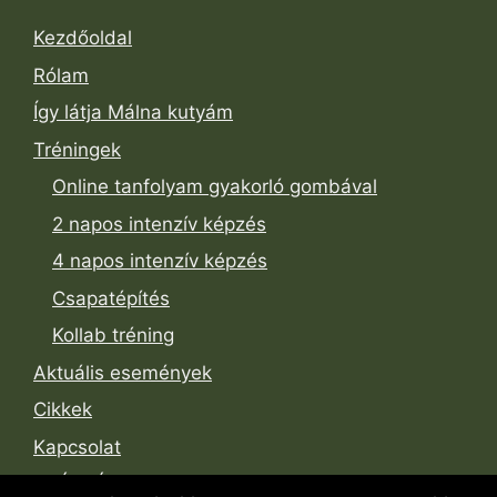
Kezdőoldal
Rólam
Így látja Málna kutyám
Tréningek
Online tanfolyam gyakorló gombával
2 napos intenzív képzés
4 napos intenzív képzés
Csapatépítés
Kollab tréning
Aktuális események
Cikkek
Kapcsolat
SZÁLLÁS-Truffle-Hunters