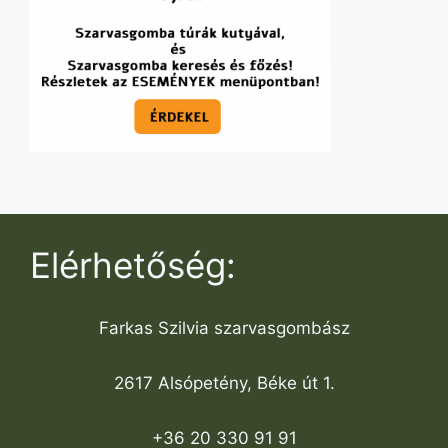
Elérhetőség:
Farkas Szilvia szarvasgombász
2617 Alsópetény, Béke út 1.
+36 20 330 91 91