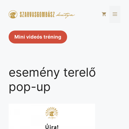
Kilépés
a
Men
tartalomba
Mini videós tréning
esemény terelő
pop-up