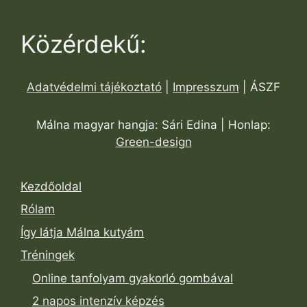
Közérdekű:
Adatvédelmi tájékoztató
|
Impresszum
| ÁSZF
Málna magyar hangja: Sári Edina | Honlap:
Green-design
Kezdőoldal
Rólam
Így látja Málna kutyám
Tréningek
Online tanfolyam gyakorló gombával
2 napos intenzív képzés