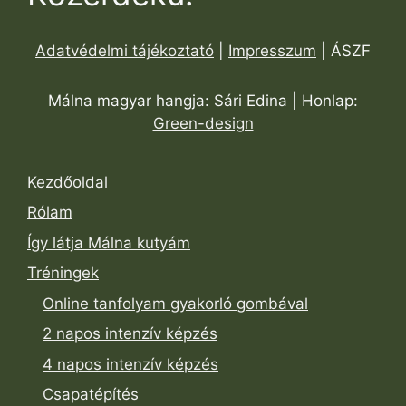
Adatvédelmi tájékoztató
|
Impresszum
| ÁSZF
Málna magyar hangja: Sári Edina | Honlap:
Green-design
Kezdőoldal
Rólam
Így látja Málna kutyám
Tréningek
Online tanfolyam gyakorló gombával
2 napos intenzív képzés
4 napos intenzív képzés
Csapatépítés