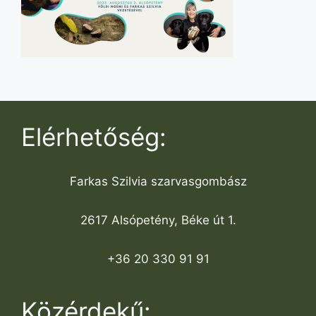
Elérhetőség:
Farkas Szilvia szarvasgombász
2617 Alsópetény, Béke út 1.
+36 20 330 91 91
Közérdekű: