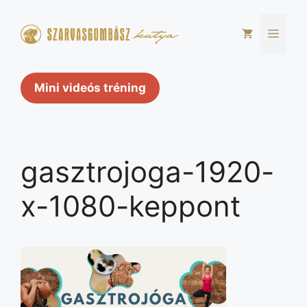
Kilépés
a
Men
tartalomba
Mini videós tréning
gasztrojoga-1920-
x-1080-keppont