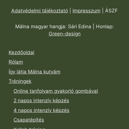
Adatvédelmi tájékoztató
|
Impresszum
| ÁSZF
Málna magyar hangja: Sári Edina | Honlap:
Green-design
Kezdőoldal
Rólam
Így látja Málna kutyám
Tréningek
Online tanfolyam gyakorló gombával
2 napos intenzív képzés
4 napos intenzív képzés
Csapatépítés