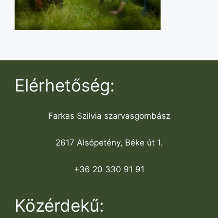
Elérhetőség:
Farkas Szilvia szarvasgombász
2617 Alsópetény, Béke út 1.
+36 20 330 91 91
Közérdekű: