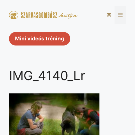
Kilépés
a
Men
tartalomba
Mini videós tréning
IMG_4140_Lr