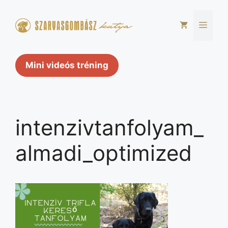
Kilépés
a
Men
tartalomba
Mini videós tréning
intenzivtanfolyam_
almadi_optimized