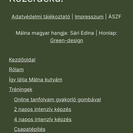
Adatvédelmi tájékoztató
|
Impresszum
| ÁSZF
Málna magyar hangja: Sári Edina | Honlap:
Green-design
Kezdőoldal
Rólam
Így látja Málna kutyám
Tréningek
Online tanfolyam gyakorló gombával
2 napos intenzív képzés
4 napos intenzív képzés
Csapatépítés