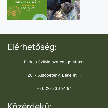
Elérhetőség:
Farkas Szilvia szarvasgombász
2617 Alsópetény, Béke út 1.
+36 20 330 91 91
Közérdekű: