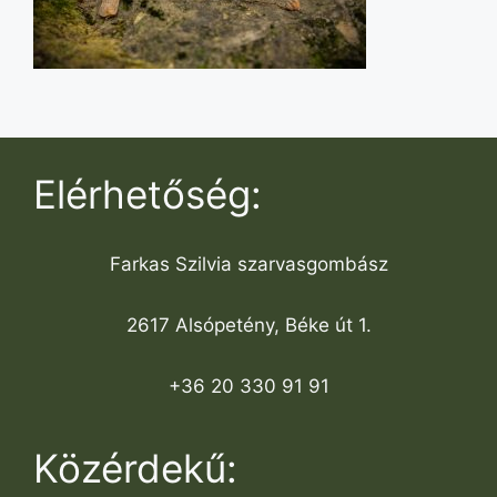
Elérhetőség:
Farkas Szilvia szarvasgombász
2617 Alsópetény, Béke út 1.
+36 20 330 91 91
Közérdekű: