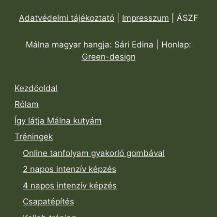
Adatvédelmi tájékoztató
|
Impresszum
| ÁSZF
Málna magyar hangja: Sári Edina | Honlap:
Green-design
Kezdőoldal
Rólam
Így látja Málna kutyám
Tréningek
Online tanfolyam gyakorló gombával
2 napos intenzív képzés
4 napos intenzív képzés
Csapatépítés