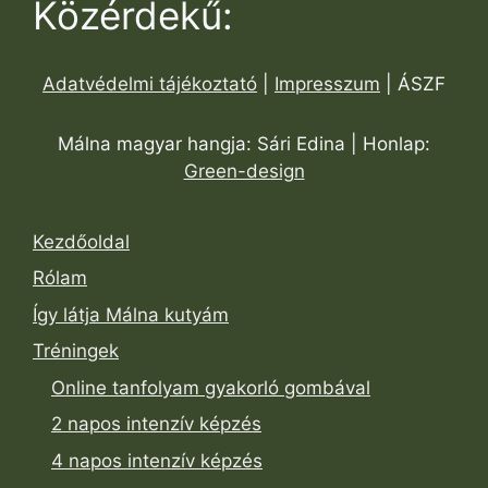
Közérdekű:
Adatvédelmi tájékoztató
|
Impresszum
| ÁSZF
Málna magyar hangja: Sári Edina | Honlap:
Green-design
Kezdőoldal
Rólam
Így látja Málna kutyám
Tréningek
Online tanfolyam gyakorló gombával
2 napos intenzív képzés
4 napos intenzív képzés