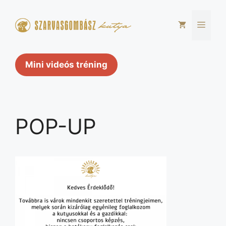
Kilépés
a
Men
tartalomba
Mini videós tréning
POP-UP