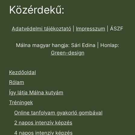
Közérdekű:
Adatvédelmi tájékoztató
|
Impresszum
| ÁSZF
Málna magyar hangja: Sári Edina | Honlap:
Green-design
Kezdőoldal
Rólam
Így látja Málna kutyám
Tréningek
Online tanfolyam gyakorló gombával
2 napos intenzív képzés
4 napos intenzív képzés