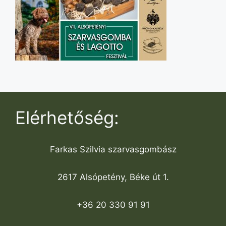
Elérhetőség:
Farkas Szilvia szarvasgombász
2617 Alsópetény, Béke út 1.
+36 20 330 91 91