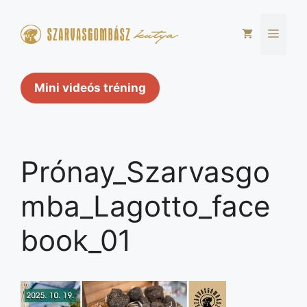
Kilépés
a
Men
tartalomba
Mini videós tréning
Prónay_Szarvasgo
mba_Lagotto_face
book_01