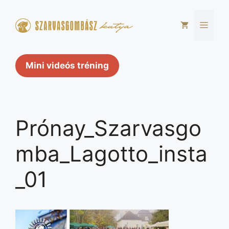
Kilépés
a
Men
tartalomba
Mini videós tréning
Prónay_Szarvasgo
mba_Lagotto_insta
_01