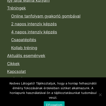
Így látja Málna kutyám
Tréningek
Online tanfolyam gyakorló gombával
2 napos intenzív képzés
4 napos intenzív képzés
Csapatépítés
Kollab tréning
Aktuális események
Cikkek
Kapcsolat
SZÁLLÁS-Truffle-Hunters
Kedves Látogató! Tájékoztatjuk, hogy a honlap felhasználói
Shop
élmény fokozásának érdekében sütiket alkalmazunk. A
honlapunk használatával ön a tájékoztatásunkat tudomásul
veszi.
Minden jog fenntartva!© 2025 Szarvasgombászkutya
Elfogadom