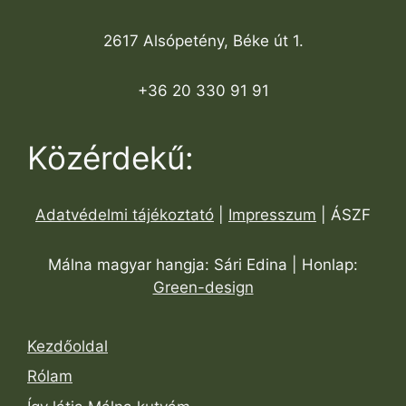
2617 Alsópetény, Béke út 1.
+36 20 330 91 91
Közérdekű:
Adatvédelmi tájékoztató
|
Impresszum
| ÁSZF
Málna magyar hangja: Sári Edina | Honlap:
Green-design
Kezdőoldal
Rólam