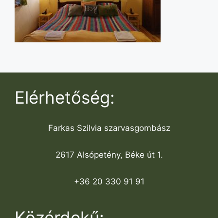
Elérhetőség:
Farkas Szilvia szarvasgombász
2617 Alsópetény, Béke út 1.
+36 20 330 91 91
Közérdekű: