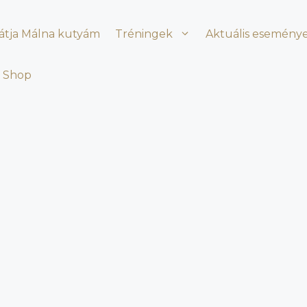
látja Málna kutyám
Tréningek
Aktuális esemény
Shop