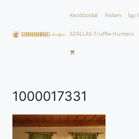
Kilépés
a
Kezdőoldal
Rólam
Így 
tartalomba
SZÁLLÁS-Truffle-Hunters
1000017331