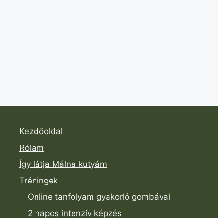
Kezdőoldal
Rólam
Így látja Málna kutyám
Tréningek
Online tanfolyam gyakorló gombával
2 napos intenzív képzés