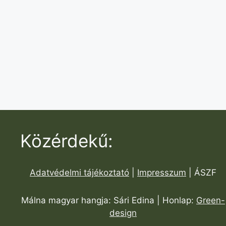
Közérdekű:
Adatvédelmi tájékoztató
|
Impresszum
| ÁSZF
Málna magyar hangja: Sári Edina | Honlap:
Green-
design