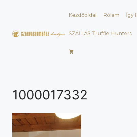
Kilépés
a
Kezdőoldal
Rólam
Így 
tartalomba
SZÁLLÁS-Truffle-Hunters
1000017332