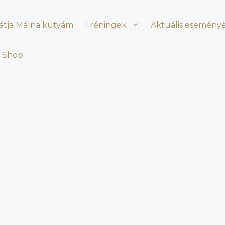
látja Málna kutyám
Tréningek
Aktuális esemény
Shop