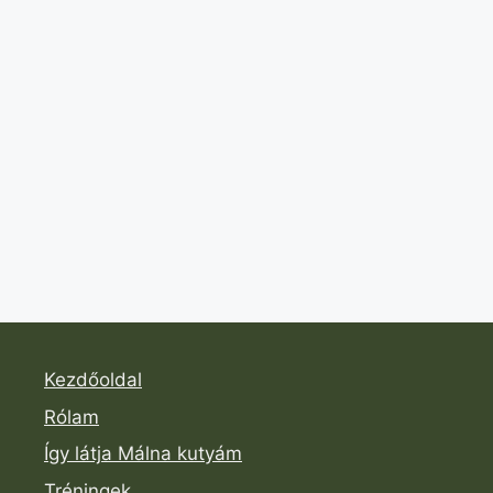
Kezdőoldal
Rólam
Így látja Málna kutyám
Tréningek