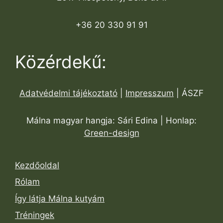
+36 20 330 91 91
Közérdekű:
Adatvédelmi tájékoztató
|
Impresszum
| ÁSZF
Málna magyar hangja: Sári Edina | Honlap:
Green-design
Kezdőoldal
Rólam
Így látja Málna kutyám
Tréningek