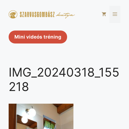
Kilépés
a
Men
tartalomba
Mini videós tréning
IMG_20240318_155
218