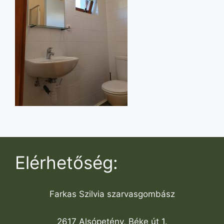
Elérhetőség:
Farkas Szilvia szarvasgombász
2617 Alsópetény, Béke út 1.