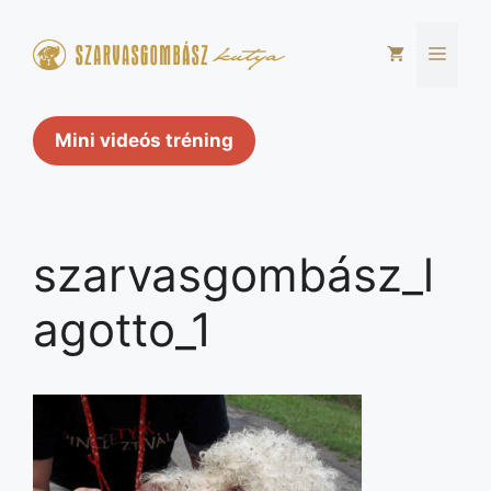
Kilépés
a
Men
tartalomba
Mini videós tréning
szarvasgombász_l
agotto_1