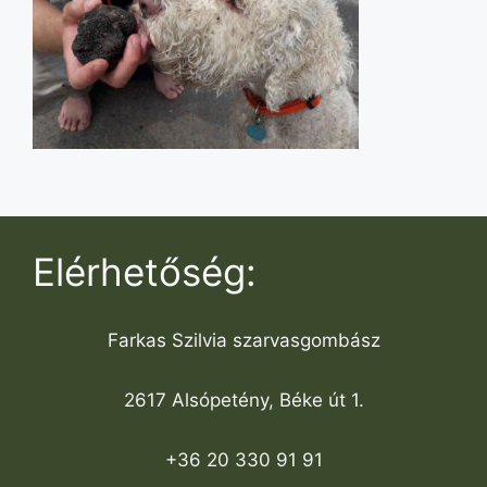
Elérhetőség:
Farkas Szilvia szarvasgombász
2617 Alsópetény, Béke út 1.
+36 20 330 91 91