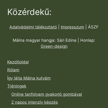
Közérdekű:
Adatvédelmi tájékoztató
|
Impresszum
| ÁSZF
Málna magyar hangja: Sári Edina | Honlap:
Green-design
Kezdőoldal
Rólam
Így látja Málna kutyám
Tréningek
Online tanfolyam gyakorló gombával
2 napos intenzív képzés