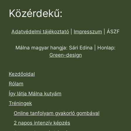
Közérdekű:
Adatvédelmi tájékoztató
|
Impresszum
| ÁSZF
Málna magyar hangja: Sári Edina | Honlap:
Green-design
Kezdőoldal
Rólam
Így látja Málna kutyám
Tréningek
Online tanfolyam gyakorló gombával
2 napos intenzív képzés