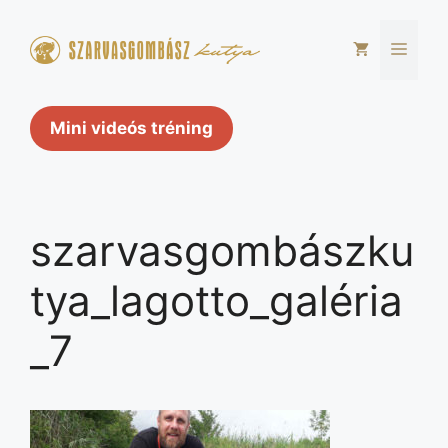
Kilépés
a
Men
tartalomba
Mini videós tréning
szarvasgombászku
tya_lagotto_galéria
_7