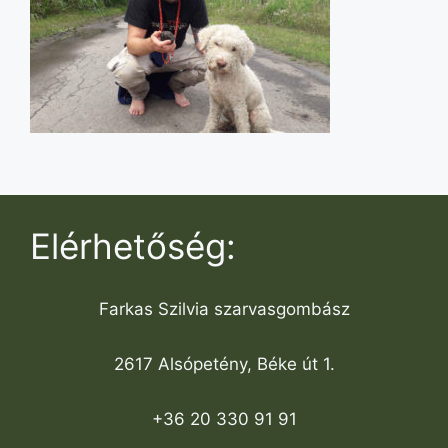
Elérhetőség:
Farkas Szilvia szarvasgombász
2617 Alsópetény, Béke út 1.
+36 20 330 91 91