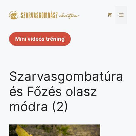
Kilépés
a
Men
tartalomba
Mini videós tréning
Szarvasgombatúra
és Főzés olasz
módra (2)