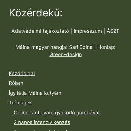
Közérdekű:
Adatvédelmi tájékoztató
|
Impresszum
| ÁSZF
Málna magyar hangja: Sári Edina | Honlap:
Green-design
Kezdőoldal
Rólam
Így látja Málna kutyám
Tréningek
Online tanfolyam gyakorló gombával
2 napos intenzív képzés