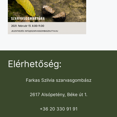
Elérhetőség:
Farkas Szilvia szarvasgombász
2617 Alsópetény, Béke út 1.
+36 20 330 91 91