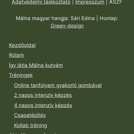
Adatvédelmi tájékoztató
|
Impresszum
| ÁSZF
Málna magyar hangja: Sári Edina | Honlap:
Green-design
Kezdőoldal
Rólam
Így látja Málna kutyám
Tréningek
Online tanfolyam gyakorló gombával
2 napos intenzív képzés
4 napos intenzív képzés
Csapatépítés
Kollab tréning