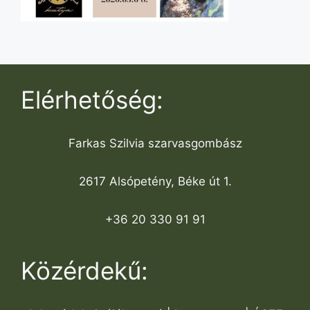
Elérhetőség:
Farkas Szilvia szarvasgombász
2617 Alsópetény, Béke út 1.
+36 20 330 91 91
Közérdekű: