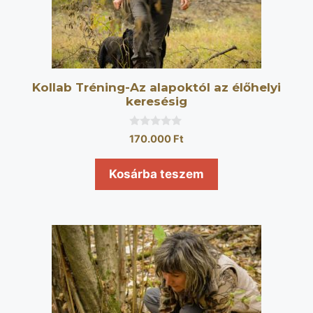
Kollab Tréning-Az alapoktól az élőhelyi
keresésig
0
170.000
Ft
a
z
5
Kosárba teszem
-
b
ő
l