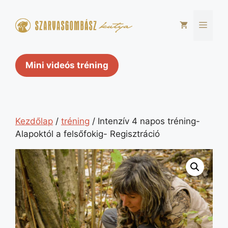
Kilépés
a
Men
tartalomba
Mini videós tréning
Kezdőlap
/
tréning
/ Intenzív 4 napos tréning-
Alapoktól a felsőfokig- Regisztráció