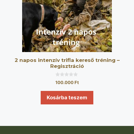
2 napos intenzív trifla kereső tréning –
Regisztráció
0
100.000
Ft
a
z
5
Kosárba teszem
-
b
ő
l