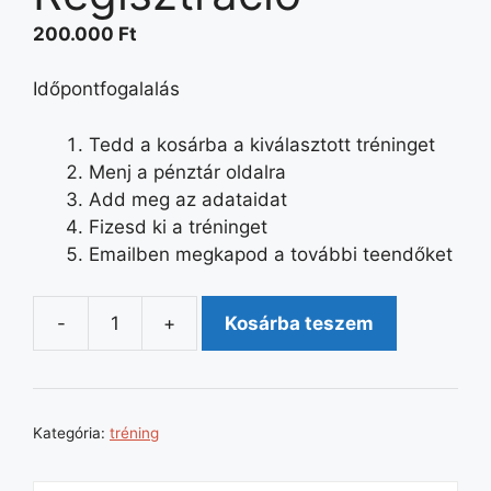
200.000
Ft
Időpontfogalalás
Tedd a kosárba a kiválasztott tréninget
Menj a pénztár oldalra
Add meg az adataidat
Fizesd ki a tréninget
Emailben megkapod a további teendőket
-
+
Kosárba teszem
Intenzív
4
napos
tréning-
Kategória:
tréning
Alapoktól
a