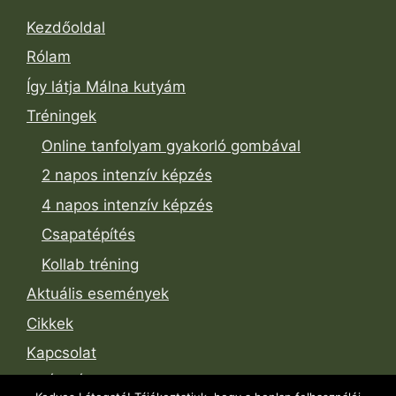
Kezdőoldal
Rólam
Így látja Málna kutyám
Tréningek
Online tanfolyam gyakorló gombával
2 napos intenzív képzés
4 napos intenzív képzés
Csapatépítés
Kollab tréning
Aktuális események
Cikkek
Kapcsolat
SZÁLLÁS-Truffle-Hunters