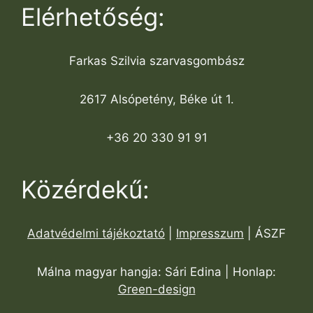
Elérhetőség:
Farkas Szilvia szarvasgombász
2617 Alsópetény, Béke út 1.
+36 20 330 91 91
Közérdekű:
Adatvédelmi tájékoztató
|
Impresszum
| ÁSZF
Málna magyar hangja: Sári Edina | Honlap:
Green-design