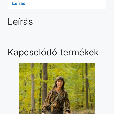
felsőfokig-
Leírás
Regisztráció
mennyiség
Leírás
Kapcsolódó termékek