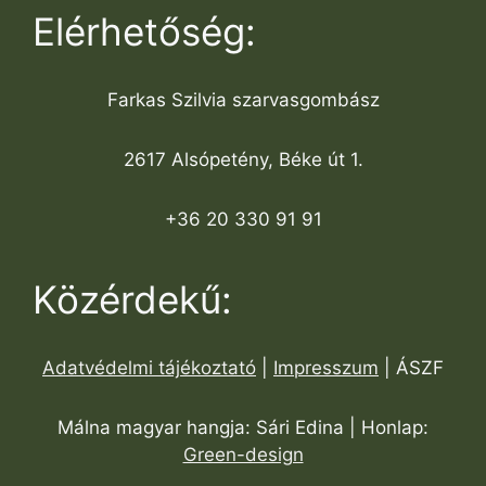
Elérhetőség:
Farkas Szilvia szarvasgombász
2617 Alsópetény, Béke út 1.
+36 20 330 91 91
Közérdekű:
Adatvédelmi tájékoztató
|
Impresszum
| ÁSZF
Málna magyar hangja: Sári Edina | Honlap:
Green-design