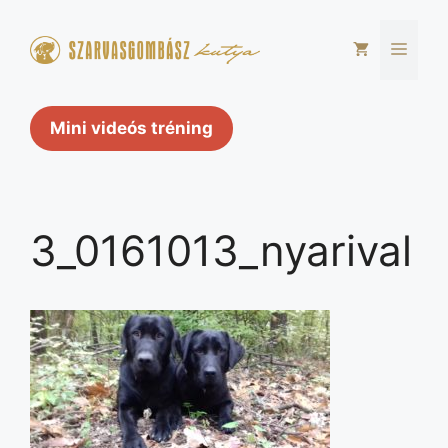
Kilépés
a
Men
tartalomba
Mini videós tréning
3_0161013_nyarival