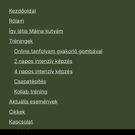
Kezdőoldal
Rólam
Így látja Málna kutyám
Tréningek
Online tanfolyam gyakorló gombával
2 napos intenzív képzés
4 napos intenzív képzés
Csapatépítés
Kollab tréning
Aktuális események
Cikkek
Kapcsolat
SZÁLLÁS-Truffle-Hunters