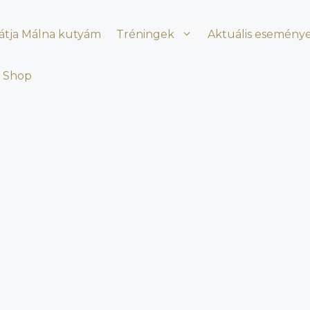
látja Málna kutyám
Tréningek
Aktuális esemény
Shop