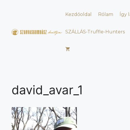
Kilépés
a
Kezdőoldal
Rólam
Így 
tartalomba
SZÁLLÁS-Truffle-Hunters
david_avar_1