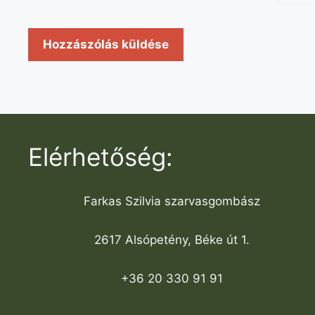
Elérhetőség:
Farkas Szilvia szarvasgombász
2617 Alsópetény, Béke út 1.
+36 20 330 91 91